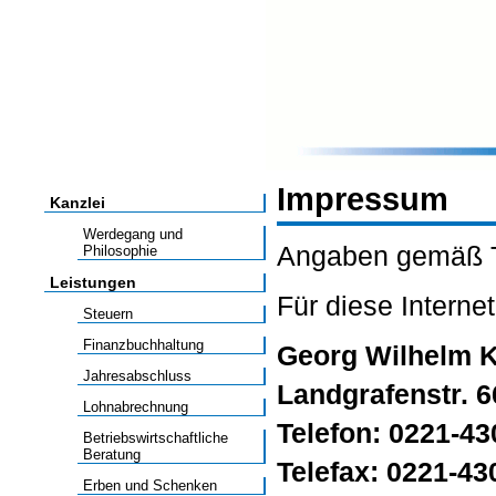
Impressum
Kanzlei
Werdegang und
Angaben gemäß T
Philosophie
Leistungen
Für diese Internet
Steuern
Finanzbuchhaltung
Georg Wilhelm K
Jahresabschluss
Landgrafenstr. 6
Lohnabrechnung
Telefon: 0221-4
Betriebswirtschaftliche
Beratung
Telefax: 0221-43
Erben und Schenken