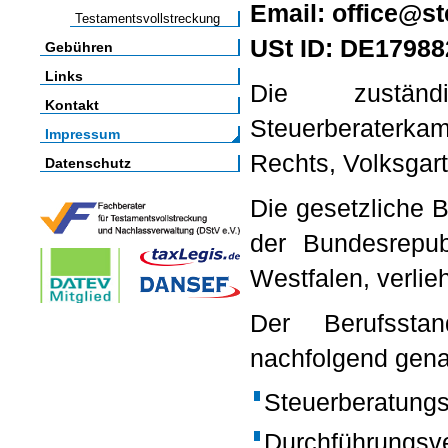
Email: office@st
Testamentsvollstreckung
USt ID: DE1798
Gebühren
Links
Die zuständ
Kontakt
Steuerberaterkam
Impressum
Rechts, Volksgar
Datenschutz
Die gesetzliche 
der Bundesrepub
Westfalen, verlie
Der Berufssta
nachfolgend gena
Steuerberatung
Durchführungsv